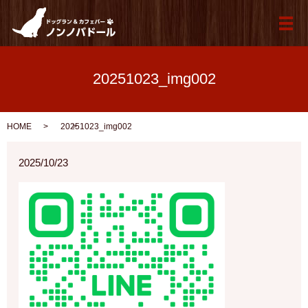
メ
20251023_img002
HOME
20251023_img002
2025/10/23