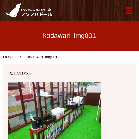
メ
kodawari_img001
HOME
kodawari_img001
2017/10/25